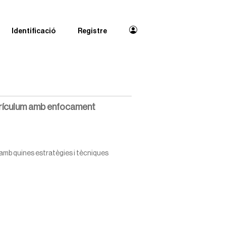
Identificació
Registre
urrículum amb enfocament
 amb quines estratègies i tècniques