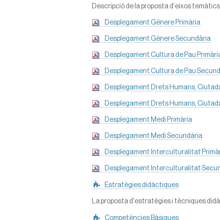
Descripció de la proposta d'eixos temàtic
Desplegament Gènere Primària
Desplegament Gènere Secundària
Desplegament Cultura de Pau Primàri
Desplegament Cultura de Pau Secund
Desplegament Drets Humans, Ciutada
Desplegament Drets Humans, Ciutada
Desplegament Medi Primària
Desplegament Medi Secundària
Desplegament Interculturalitat Primà
Desplegament Interculturalitat Secu
Estratègies didàctiques
La proposta d'estratègies i tècniques didà
Competències Bàsiques