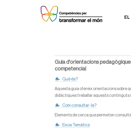
EL
Guia d'orientacions pedagògiques
competencial
Què és?
Aquesta guia ofereix orientacions sobre qu
didàctiques treballar aquests continguts 
Com consultar-la?
Elements de cerca que permeten consultar
Eixos Temàtics