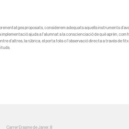
s aprenentatges proposats, considerem adequats aquells instruments d’av
a implementació ajuda a l'alumnat a la conscienciació de què aprèn, com h
re d’altres, la rúbrica, el porta folis o l'observació directa a través de fi
tituds.
Carrer Erasme de Janer, 8