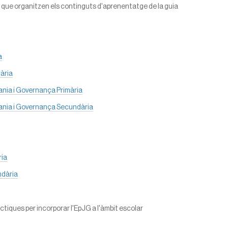
s que organitzen els continguts d'aprenentatge de la guia
a
ària
nia i Governança Primària
nia i Governança Secundària
ria
ndària
ctiques per incorporar l'EpJG a l'àmbit escolar