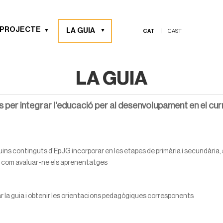
 PROJECTE
LA GUIA
CAT
|
CAST
LA GUIA
 per integrar l'educació per al desenvolupament en el c
ins continguts d'EpJG incorporar en les etapes de primària i secundària,
i com avaluar-ne els aprenentatges
 la guia i obtenir les orientacions pedagògiques corresponents