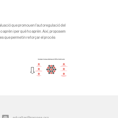
aluació que promouen l’autoregulació del
o aprèn i per què ho aprèn. Així, proposem
txes que permetin reforçar el procés