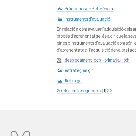
Pràctiques de Referència
Instruments d'avaluació
En relació a com avaluar l'adquisició del
procés d'aprenentatge, és a dir, que la sev
eines o instruments d'avaluació com són, ent
d'aprenentatge i l'adquisició de valors i ac
desplegament_cdp_-primaria-1.pdf
estrategies.gif
fletxa.gif
20 elements següents »
[
1
]
2
3